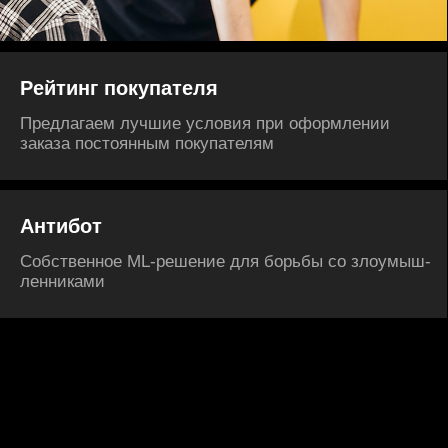
команду
Вакансии
Инженеры →
В команде больше 500 человек. Умеем всё — от ANSI C
до Haskell, предпочи­таем Java и Node.js/JavaScript
Дизайнеры →
В нашей команде — продуктовые и графические
дизайнеры, а также UX-писатели