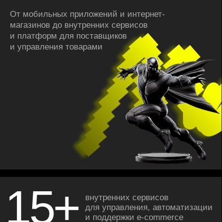
15+
внутренних сервисов
для управления, автомати­за­ции
и поддержки e-commerce
Человек, который держит прод. Интервью
с Димой Бахтиным
Читать в блоге
Кейс внедрение Dbt в «Детском мире»
Читать на Хабр