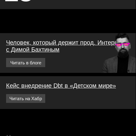
Немного гордимся
А ещё наша команда
стала победителем
Retail Tech Awards
в одной из самых
сложных номи­
наций –
Big Data Лидер
5%
15-20
<