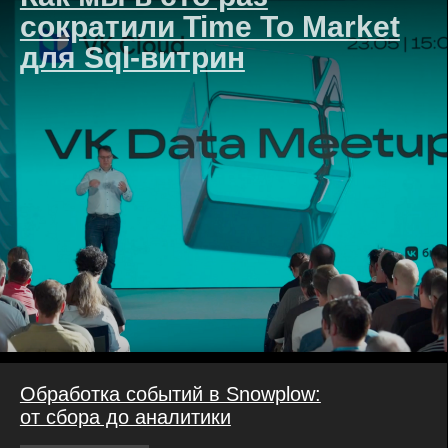
Техрадар →