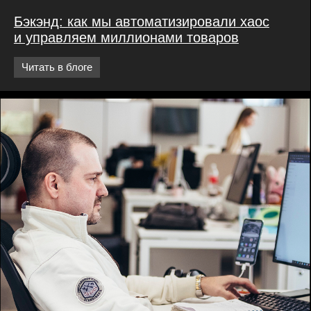
Рассказываем о работе →
Продакты →
Придумываем новые возможности для наших
покупателей и помогаем их реализовывать
Проджекты →
Руководители проектов и бизнес-аналитики наводят
мосты между бизнесом и ИТ-разработкой
UX-исследова­тели →
Доводим до блеска всё новое и то, чем уже пользуются
покупатели