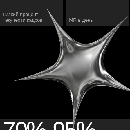
покрытие тестами
3
30
в
раза
минут средняя
сборка mobile (CI/CD)
ускорили LCP
Смотреть на VK Видео →
Как мы в сто раз
сократили Time To Market
для Sql-витрин