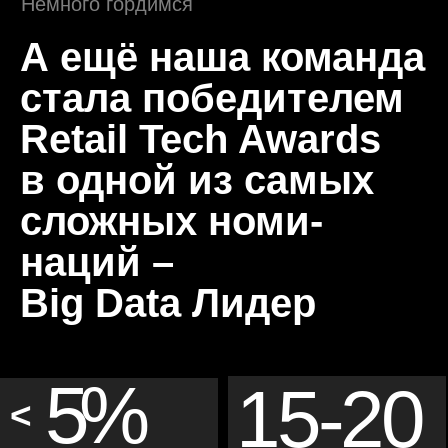
низкий процент
MR в день
текучести кадров
70%-95%