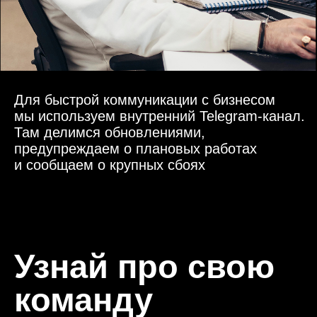
Главная
Блог Teletype
Инженеры
Ютуб-канал
Дизайнеры
Behance
Продакты
Вакансии
UX-исследователи
Менеджеры