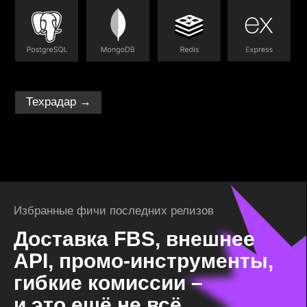
Антибот
Собственное ML-решение для борьбы со злоумыш­
лен­никами
Бэкэнд: как мы автомати­зировали хаос
и управляем миллионами товаров
Читать в блоге